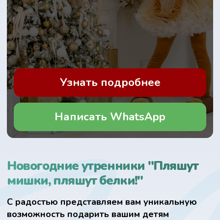
Написать WhatsApp
Новогодние утренники "Пляшут
мишки, пляшут белки!"
С радостью представляем вам уникальную
возможность подарить вашим детям
незабываемое новогоднее приключение!
Предлагаем вам новогодний утренник
«Пляшут мишки, пляшут белки», где главными
героями станут Дед Мороз, Снегурочка,
Белочка и Мишка.
🌟 Что мы предлагаем:
В нашем сказочном мире детей встретят
не только любимые персонажи, но и такие
яркие герои, как Белочка, Медведь.
Ребята погрузятся в атмосферу праздника,
где смогут проявить свои таланты: танцевать,
рассказывать стихи, петь песни и участвовать