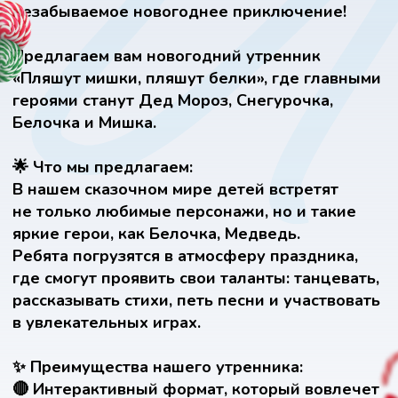
в увлекательных играх.
✨ Преимущества нашего утренника:
🔴 Интерактивный формат, который вовлечет
каждого ребенка.
🔴Яркие костюмы и звуковое сопровождение,
создающие сказочную атмосферу.
🔴Подарки от Дедушки Мороза, которые
вызовут море радости и улыбок!
👧👦 Для кого:
Утренники подходят для детей всех
возрастов и могут быть организованы как
в детских садах, так и в школах.
Не упустите возможность сделать этот Новый
год поистине волшебным!
Давайте вместе создадим праздник, который
запомнится надолго!