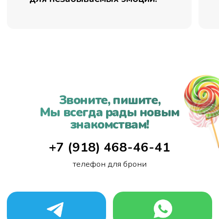
Подробнее
Дед Мороз
и Снегурочка
на утренник
+7 (918) 468-46-41
т
елефон для брони
Подробнее