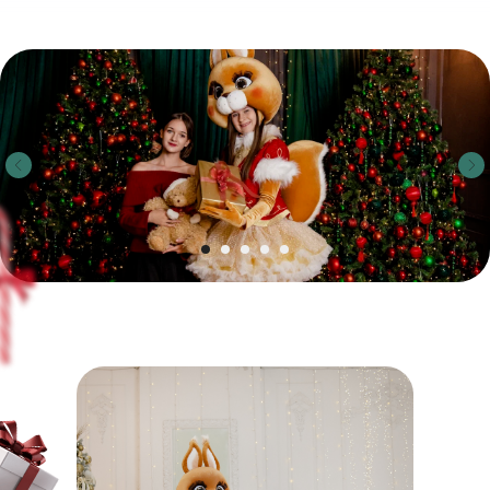
Наши новогодние программы
в Краснодаре проходят:
В школах
Детских са
Интерактивные шоу
Нежные утренник
с современными сценариями
с хороводами и и
для незабываемых эмоций.
малышей.