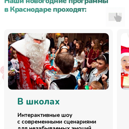
Дед Мороз и Снегурочка приедут
куда вам угодно!
Дед Мороз
и Снегурочка
на корпоратив
Подробнее
Дед Мороз
и Снегурочка на дом