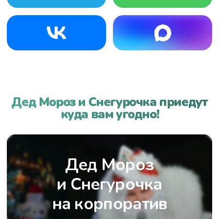
ИП Мизерная Анна Сергеевна
ИНН 231302934444
ОГРНИП 312230919500046
Дед мороз на корпоратив
Дед мороз на дом
Дед Мороз на утренник
Политика конфиденциальности
Разработка и техническая
поддержка сайтов