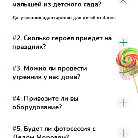
малышей из детского сада?
Да, утренник адаптирован для детей от 4 лет.
Подробнее
#
2. Сколько героев приедет на
праздник?
Дед Мороз
#
3.
Можно ли провести
и Снегурочка на дом
утренник у нас дома?
#
4. Привозите ли вы
оборудование?
Подробнее
#
5. Будет ли фотосессия с
Дедом Морозом?