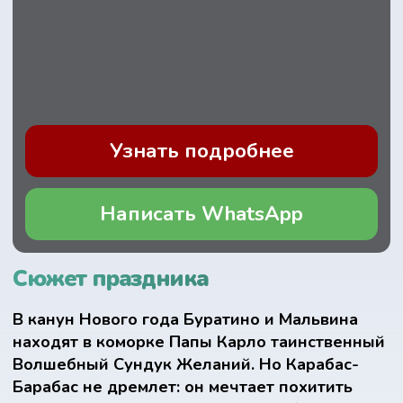
Написать WhatsApp
Сюжет праздника
В канун Нового года Буратино и Мальвина
находят в коморке Папы Карло таинственный
Волшебный Сундук Желаний. Но Карабас-
Барабас не дремлет: он мечтает похитить
сундук и испортить праздник. Чтобы спасти
Новый год, детям вместе с любимыми
героями предстоит пройти весёлые
испытания, участвовать в конкурсах и танцах,
разгадать загадки и доказать Карабасу, что
добро всегда сильнее.
И конечно, в самый важный момент
появляется Дед Мороз со своей Снегурочкой.
Горящий волшебный посох Деда Мороза
спасает праздник, а каждый ребёнок
становится участником настоящего
новогоднего волшебства.
Что ждёт детей на утреннике