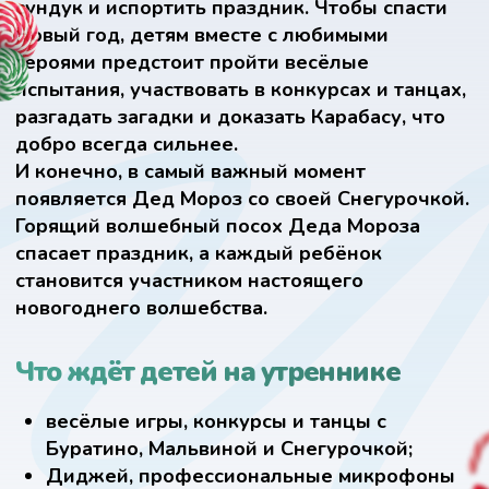
весёлые
игры, конкурсы и танцы
с
Буратино, Мальвиной и Снегурочкой;
Диджей, профессиональные микрофоны
и колонки
для настоящего звука
праздника;
яркие костюмы героев, которые дети
узнают с первого взгляда;
фотосессия с Дедом Морозом
и персонажами
на память;
торжественная
раздача подарков
.
Длительность программы
Мы подстраиваемся под ваш праздник:
40 минут — для малышей и короткого
формата;
1 час — классическая программа;
1,5 часа — расширенный праздник с
дополнительными конкурсами;
возможно проведение часовой программы
с последующей детской дискотекой от
диджея.