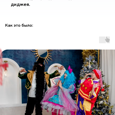
Как это было:
В школах
Детских са
Интерактивные шоу
Нежные утренник
с современными сценариями
с хороводами и и
для незабываемых эмоций.
малышей.