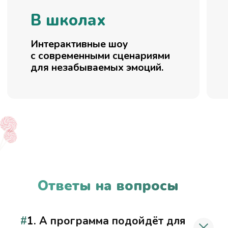
Дед Мороз и Снегурочка приедут
куда вам угодно!
Ответы на вопросы
Дед Мороз
и Снегурочка
на корпоратив
#
1.
А программа подойдёт для